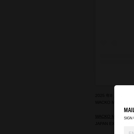
2025 年8 月23 日(
WACKO MARIA直
MAIL
WACKO MARIA ONL
SIGN
JAPAN EXCLUSIVE.