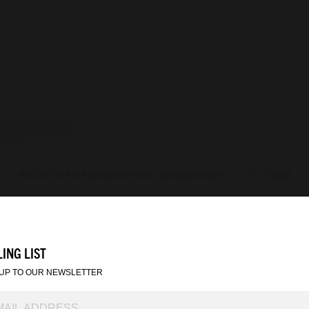
WACKO MARIA(@wackomaria_guiltyparties)がシェアした投稿
土)より、
営店舗、
正規取扱店舗
にて発売いたします。
ING LIST
INE STORE
では、23 日(土) 12:00より販売を開始いたします。
 UP TO OUR NEWSLETTER
 THIS PRODUCT WILL BE SOLD ONLY IN JAPAN.