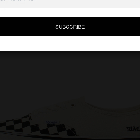
UTHENTIC 44
LUE
S
SUBSCRIBE