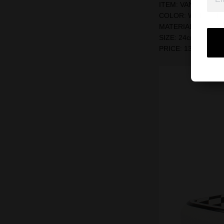
ITEM: VANS / LX A
COLOR: WHITE , B
MATERIAL: CANVA
SIZE: 24cm - 30cm
PRICE: 13,200