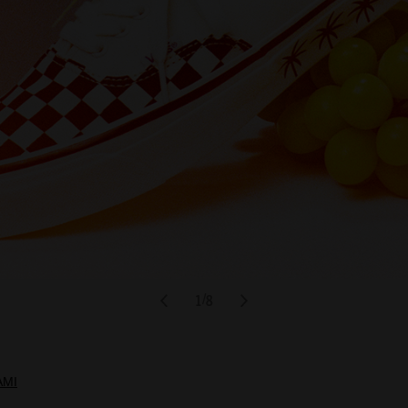
1
8
/
AMI