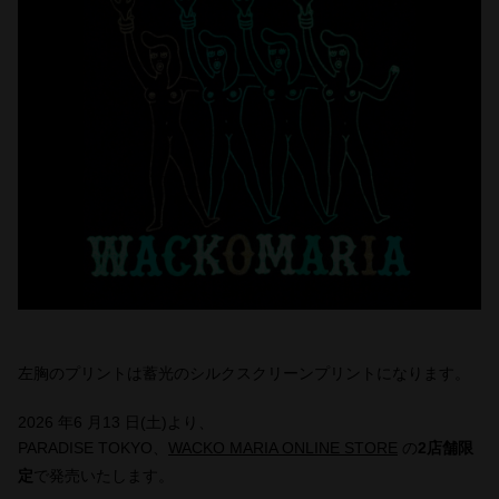
左胸のプリントは蓄光のシルクスクリーンプリントになります。
2026 年6 月13 日(土)より、
PARADISE TOKYO、
WACKO MARIA ONLINE STORE
の
2店舗限
定
で発売いたします。